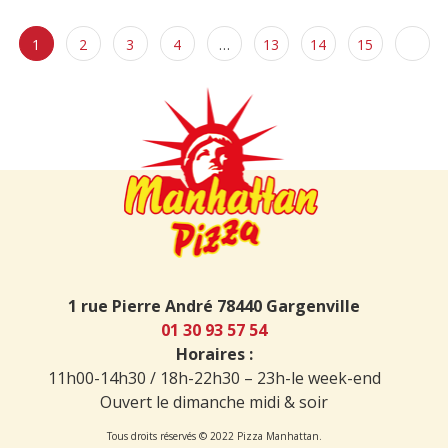
1
2
3
4
…
13
14
15
1 rue Pierre André 78440 Gargenville
01 30 93 57 54
Horaires :
11h00-14h30 / 18h-22h30 – 23h-le week-end
Ouvert le dimanche midi & soir
Tous droits réservés © 2022 Pizza Manhattan.