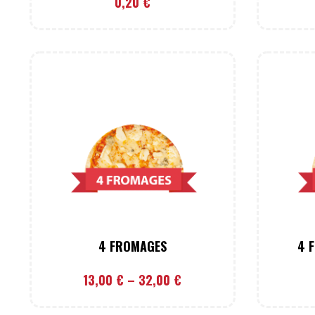
0,20
€
4 FROMAGES
4 
13,00
€
–
32,00
€