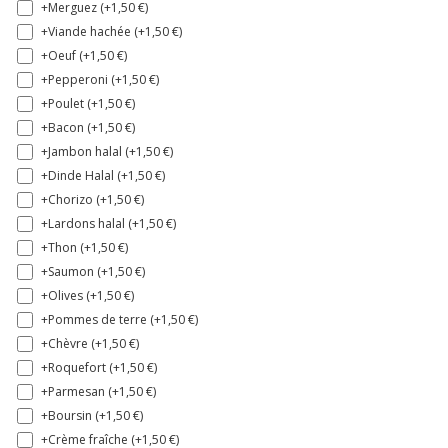
+Merguez (+
1,50
€
)
+Viande hachée (+
1,50
€
)
+Oeuf (+
1,50
€
)
+Pepperoni (+
1,50
€
)
+Poulet (+
1,50
€
)
+Bacon (+
1,50
€
)
+Jambon halal (+
1,50
€
)
+Dinde Halal (+
1,50
€
)
+Chorizo (+
1,50
€
)
+Lardons halal (+
1,50
€
)
+Thon (+
1,50
€
)
+Saumon (+
1,50
€
)
+Olives (+
1,50
€
)
+Pommes de terre (+
1,50
€
)
+Chèvre (+
1,50
€
)
+Roquefort (+
1,50
€
)
+Parmesan (+
1,50
€
)
+Boursin (+
1,50
€
)
+Crème fraîche (+
1,50
€
)