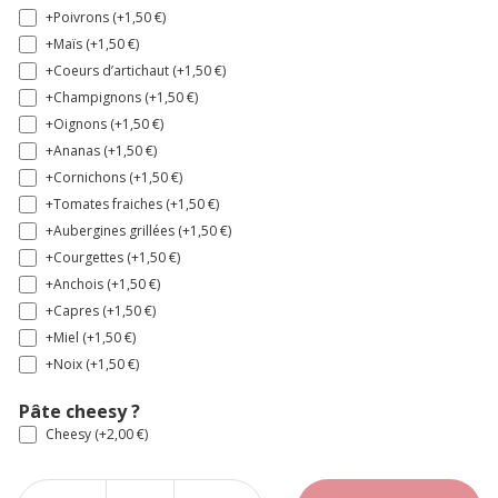
+Poivrons (+
1,50
€
)
+Maïs (+
1,50
€
)
+Coeurs d’artichaut (+
1,50
€
)
+Champignons (+
1,50
€
)
+Oignons (+
1,50
€
)
+Ananas (+
1,50
€
)
+Cornichons (+
1,50
€
)
+Tomates fraiches (+
1,50
€
)
+Aubergines grillées (+
1,50
€
)
+Courgettes (+
1,50
€
)
+Anchois (+
1,50
€
)
+Capres (+
1,50
€
)
+Miel (+
1,50
€
)
+Noix (+
1,50
€
)
Pâte cheesy ?
Cheesy (+
2,00
€
)