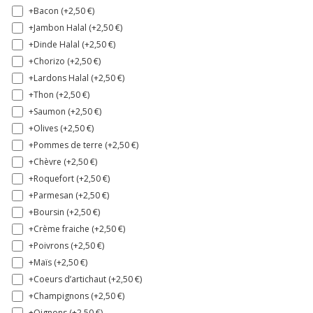
+Bacon (+
2,50
€
)
+Jambon Halal (+
2,50
€
)
+Dinde Halal (+
2,50
€
)
+Chorizo (+
2,50
€
)
+Lardons Halal (+
2,50
€
)
+Thon (+
2,50
€
)
+Saumon (+
2,50
€
)
+Olives (+
2,50
€
)
+Pommes de terre (+
2,50
€
)
+Chèvre (+
2,50
€
)
+Roquefort (+
2,50
€
)
+Parmesan (+
2,50
€
)
+Boursin (+
2,50
€
)
+Crème fraiche (+
2,50
€
)
+Poivrons (+
2,50
€
)
+Maïs (+
2,50
€
)
+Coeurs d’artichaut (+
2,50
€
)
+Champignons (+
2,50
€
)
+Oignons (+
2,50
€
)