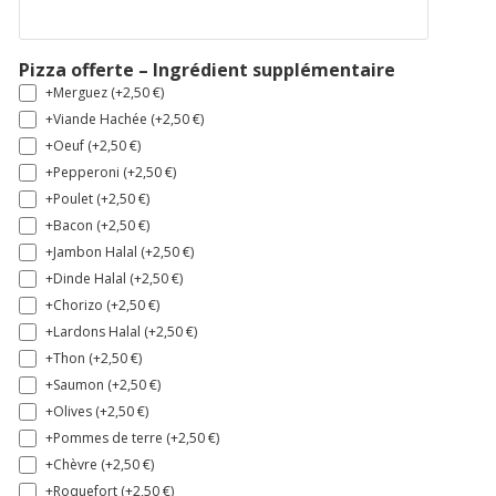
Pizza offerte – Ingrédient supplémentaire
+Merguez (+
2,50
€
)
+Viande Hachée (+
2,50
€
)
+Oeuf (+
2,50
€
)
+Pepperoni (+
2,50
€
)
+Poulet (+
2,50
€
)
+Bacon (+
2,50
€
)
+Jambon Halal (+
2,50
€
)
+Dinde Halal (+
2,50
€
)
+Chorizo (+
2,50
€
)
+Lardons Halal (+
2,50
€
)
+Thon (+
2,50
€
)
+Saumon (+
2,50
€
)
+Olives (+
2,50
€
)
+Pommes de terre (+
2,50
€
)
+Chèvre (+
2,50
€
)
+Roquefort (+
2,50
€
)