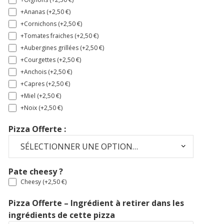
+Ananas (+
2,50
€
)
+Cornichons (+
2,50
€
)
+Tomates fraiches (+
2,50
€
)
+Aubergines grillées (+
2,50
€
)
+Courgettes (+
2,50
€
)
+Anchois (+
2,50
€
)
+Capres (+
2,50
€
)
+Miel (+
2,50
€
)
+Noix (+
2,50
€
)
Pizza Offerte :
Pate cheesy ?
Cheesy (+
2,50
€
)
Pizza Offerte – Ingrédient à retirer dans les
ingrédients de cette pizza