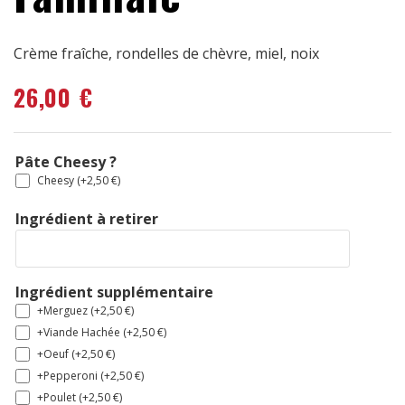
Crème fraîche, rondelles de chèvre, miel, noix
26,00
€
Pâte Cheesy ?
Cheesy (+
2,50
€
)
Ingrédient à retirer
Ingrédient supplémentaire
+Merguez (+
2,50
€
)
+Viande Hachée (+
2,50
€
)
+Oeuf (+
2,50
€
)
+Pepperoni (+
2,50
€
)
+Poulet (+
2,50
€
)