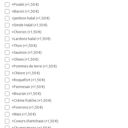
+Poulet (+
1,50
€
)
+Bacon (+
1,50
€
)
+Jambon halal (+
1,50
€
)
+Dinde Halal (+
1,50
€
)
+Chorizo (+
1,50
€
)
+Lardons halal (+
1,50
€
)
+Thon (+
1,50
€
)
+Saumon (+
1,50
€
)
+Olives (+
1,50
€
)
+Pommes de terre (+
1,50
€
)
+Chèvre (+
1,50
€
)
+Roquefort (+
1,50
€
)
+Parmesan (+
1,50
€
)
+Boursin (+
1,50
€
)
+Crème fraîche (+
1,50
€
)
+Poivrons (+
1,50
€
)
+Maïs (+
1,50
€
)
+Coeurs d’artichaut (+
1,50
€
)
+Champignons (+
1,50
€
)