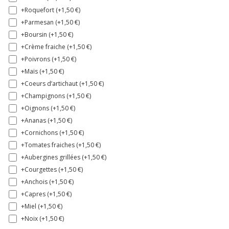
+Roquefort (+
1,50
€
)
+Parmesan (+
1,50
€
)
+Boursin (+
1,50
€
)
+Crème fraiche (+
1,50
€
)
+Poivrons (+
1,50
€
)
+Maïs (+
1,50
€
)
+Coeurs d’artichaut (+
1,50
€
)
+Champignons (+
1,50
€
)
+Oignons (+
1,50
€
)
+Ananas (+
1,50
€
)
+Cornichons (+
1,50
€
)
+Tomates fraiches (+
1,50
€
)
+Aubergines grillées (+
1,50
€
)
+Courgettes (+
1,50
€
)
+Anchois (+
1,50
€
)
+Capres (+
1,50
€
)
+Miel (+
1,50
€
)
+Noix (+
1,50
€
)