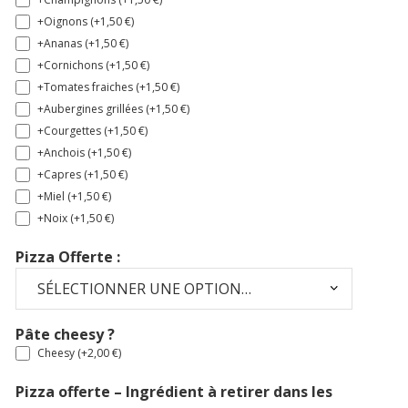
+Oignons (+
1,50
€
)
+Ananas (+
1,50
€
)
+Cornichons (+
1,50
€
)
+Tomates fraiches (+
1,50
€
)
+Aubergines grillées (+
1,50
€
)
+Courgettes (+
1,50
€
)
+Anchois (+
1,50
€
)
+Capres (+
1,50
€
)
+Miel (+
1,50
€
)
+Noix (+
1,50
€
)
Pizza Offerte :
Pâte cheesy ?
Cheesy (+
2,00
€
)
Pizza offerte – Ingrédient à retirer dans les