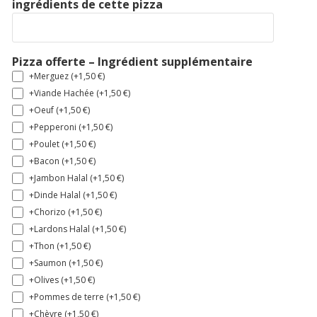
ingrédients de cette pizza
Pizza offerte – Ingrédient supplémentaire
+Merguez (+
1,50
€
)
+Viande Hachée (+
1,50
€
)
+Oeuf (+
1,50
€
)
+Pepperoni (+
1,50
€
)
+Poulet (+
1,50
€
)
+Bacon (+
1,50
€
)
+Jambon Halal (+
1,50
€
)
+Dinde Halal (+
1,50
€
)
+Chorizo (+
1,50
€
)
+Lardons Halal (+
1,50
€
)
+Thon (+
1,50
€
)
+Saumon (+
1,50
€
)
+Olives (+
1,50
€
)
+Pommes de terre (+
1,50
€
)
+Chèvre (+
1,50
€
)