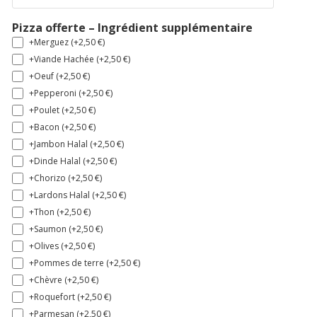
Pizza offerte – Ingrédient supplémentaire
+Merguez (+
2,50
€
)
+Viande Hachée (+
2,50
€
)
+Oeuf (+
2,50
€
)
+Pepperoni (+
2,50
€
)
+Poulet (+
2,50
€
)
+Bacon (+
2,50
€
)
+Jambon Halal (+
2,50
€
)
+Dinde Halal (+
2,50
€
)
+Chorizo (+
2,50
€
)
+Lardons Halal (+
2,50
€
)
+Thon (+
2,50
€
)
+Saumon (+
2,50
€
)
+Olives (+
2,50
€
)
+Pommes de terre (+
2,50
€
)
+Chèvre (+
2,50
€
)
+Roquefort (+
2,50
€
)
+Parmesan (+
2,50
€
)