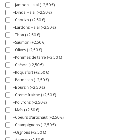
+Jambon Halal (+
2,50
€
)
+Dinde Halal (+
2,50
€
)
+Chorizo (+
2,50
€
)
+Lardons Halal (+
2,50
€
)
+Thon (+
2,50
€
)
+Saumon (+
2,50
€
)
+Olives (+
2,50
€
)
+Pommes de terre (+
2,50
€
)
+Chèvre (+
2,50
€
)
+Roquefort (+
2,50
€
)
+Parmesan (+
2,50
€
)
+Boursin (+
2,50
€
)
+Crème fraiche (+
2,50
€
)
+Poivrons (+
2,50
€
)
+Maïs (+
2,50
€
)
+Coeurs d’artichaut (+
2,50
€
)
+Champignons (+
2,50
€
)
+Oignons (+
2,50
€
)
+Ananas (+
2,50
€
)