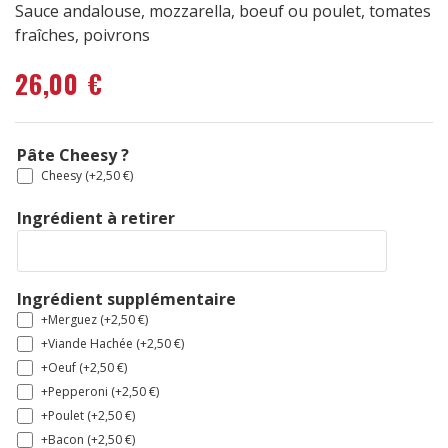
Sauce andalouse, mozzarella, boeuf ou poulet, tomates
fraîches, poivrons
26,00
€
Pâte Cheesy ?
Cheesy (+
2,50
€
)
Ingrédient à retirer
Ingrédient supplémentaire
+Merguez (+
2,50
€
)
+Viande Hachée (+
2,50
€
)
+Oeuf (+
2,50
€
)
+Pepperoni (+
2,50
€
)
+Poulet (+
2,50
€
)
+Bacon (+
2,50
€
)