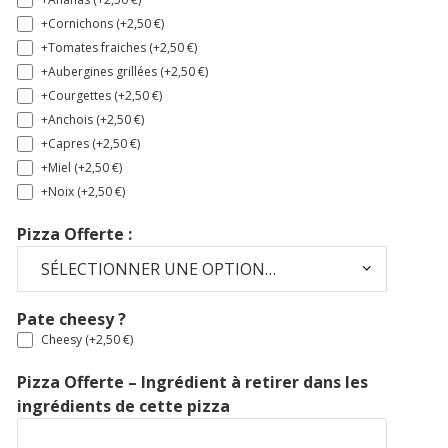
+Cornichons (+
2,50
€
)
+Tomates fraiches (+
2,50
€
)
+Aubergines grillées (+
2,50
€
)
+Courgettes (+
2,50
€
)
+Anchois (+
2,50
€
)
+Capres (+
2,50
€
)
+Miel (+
2,50
€
)
+Noix (+
2,50
€
)
Pizza Offerte :
Pate cheesy ?
Cheesy (+
2,50
€
)
Pizza Offerte – Ingrédient à retirer dans les
ingrédients de cette pizza