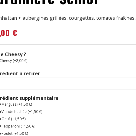
hattan + aubergines grillées, courgettes, tomates fraîche
,00
€
e Cheesy ?
Cheesy (+
2,00
€
)
rédient à retirer
grédient supplémentaire
+Merguez (+
1,50
€
)
+Viande hachée (+
1,50
€
)
+Oeuf (+
1,50
€
)
+Pepperoni (+
1,50
€
)
+Poulet (+
1,50
€
)