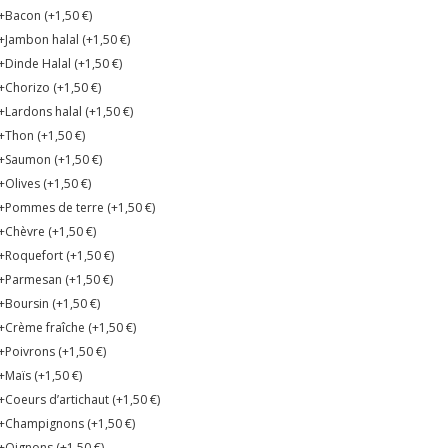
+Bacon (+
1,50
€
)
+Jambon halal (+
1,50
€
)
+Dinde Halal (+
1,50
€
)
+Chorizo (+
1,50
€
)
+Lardons halal (+
1,50
€
)
+Thon (+
1,50
€
)
+Saumon (+
1,50
€
)
+Olives (+
1,50
€
)
+Pommes de terre (+
1,50
€
)
+Chèvre (+
1,50
€
)
+Roquefort (+
1,50
€
)
+Parmesan (+
1,50
€
)
+Boursin (+
1,50
€
)
+Crème fraîche (+
1,50
€
)
+Poivrons (+
1,50
€
)
+Maïs (+
1,50
€
)
+Coeurs d’artichaut (+
1,50
€
)
+Champignons (+
1,50
€
)
+Oignons (+
1,50
€
)