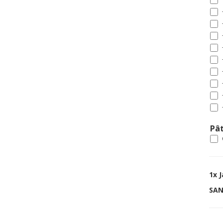
Pât
1x
J
SAN