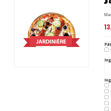
Man
13
Pât
Ing
In