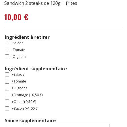
Sandwich 2 steaks de 120g + frites
10,00
€
Ingrédient à retirer
-Salade
-Tomate
-Oignons
Ingrédient supplémentaire
+Salade
+Tomate
+Oignons
+Fromage (+
0,50
€
)
+Oeuf (+
0,50
€
)
+Bacon (+
1,00
€
)
Sauce supplémentaire