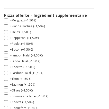
Pizza offerte – Ingrédient supplémentaire
+Merguez (+
1,50
€
)
+Viande Hachée (+
1,50
€
)
+Oeuf (+
1,50
€
)
+Pepperoni (+
1,50
€
)
+Poulet (+
1,50
€
)
+Bacon (+
1,50
€
)
+Jambon Halal (+
1,50
€
)
+Dinde Halal (+
1,50
€
)
+Chorizo (+
1,50
€
)
+Lardons Halal (+
1,50
€
)
+Thon (+
1,50
€
)
+Saumon (+
1,50
€
)
+Olives (+
1,50
€
)
+Pommes de terre (+
1,50
€
)
+Chèvre (+
1,50
€
)
+Roquefort (+
1,50
€
)