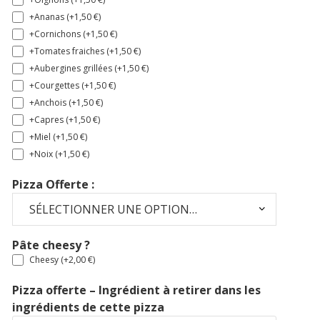
+Ananas (+
1,50
€
)
+Cornichons (+
1,50
€
)
+Tomates fraiches (+
1,50
€
)
+Aubergines grillées (+
1,50
€
)
+Courgettes (+
1,50
€
)
+Anchois (+
1,50
€
)
+Capres (+
1,50
€
)
+Miel (+
1,50
€
)
+Noix (+
1,50
€
)
Pizza Offerte :
Pâte cheesy ?
Cheesy (+
2,00
€
)
Pizza offerte – Ingrédient à retirer dans les
ingrédients de cette pizza