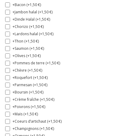
+Bacon (+
1,50
€
)
+Jambon halal (+
1,50
€
)
+Dinde Halal (+
1,50
€
)
+Chorizo (+
1,50
€
)
+Lardons halal (+
1,50
€
)
+Thon (+
1,50
€
)
+Saumon (+
1,50
€
)
+Olives (+
1,50
€
)
+Pommes de terre (+
1,50
€
)
+Chèvre (+
1,50
€
)
+Roquefort (+
1,50
€
)
+Parmesan (+
1,50
€
)
+Boursin (+
1,50
€
)
+Crème fraîche (+
1,50
€
)
+Poivrons (+
1,50
€
)
+Maïs (+
1,50
€
)
+Coeurs d’artichaut (+
1,50
€
)
+Champignons (+
1,50
€
)
+Oignons (+
1,50
€
)