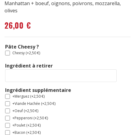
Manhattan + boeuf, oignons, poivrons, mozzarella,
olives
26,00
€
Pâte Cheesy ?
Cheesy (+
2,50
€
)
Ingrédient à retirer
Ingrédient supplémentaire
+Merguez (+
2,50
€
)
+Viande Hachée (+
2,50
€
)
+Oeuf (+
2,50
€
)
+Pepperoni (+
2,50
€
)
+Poulet (+
2,50
€
)
+Bacon (+
2,50
€
)