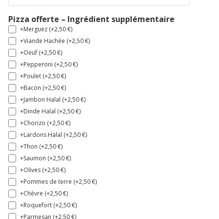
Pizza offerte – Ingrédient supplémentaire
+Merguez (+
2,50
€
)
+Viande Hachée (+
2,50
€
)
+Oeuf (+
2,50
€
)
+Pepperoni (+
2,50
€
)
+Poulet (+
2,50
€
)
+Bacon (+
2,50
€
)
+Jambon Halal (+
2,50
€
)
+Dinde Halal (+
2,50
€
)
+Chorizo (+
2,50
€
)
+Lardons Halal (+
2,50
€
)
+Thon (+
2,50
€
)
+Saumon (+
2,50
€
)
+Olives (+
2,50
€
)
+Pommes de terre (+
2,50
€
)
+Chèvre (+
2,50
€
)
+Roquefort (+
2,50
€
)
+Parmesan (+
2,50
€
)