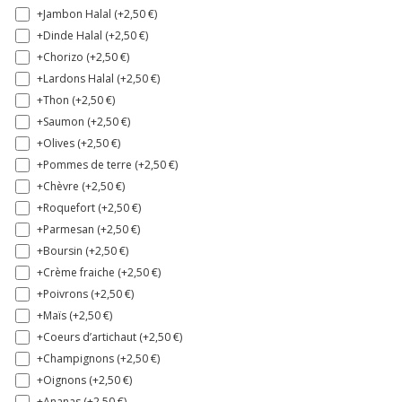
+Jambon Halal (+
2,50
€
)
+Dinde Halal (+
2,50
€
)
+Chorizo (+
2,50
€
)
+Lardons Halal (+
2,50
€
)
+Thon (+
2,50
€
)
+Saumon (+
2,50
€
)
+Olives (+
2,50
€
)
+Pommes de terre (+
2,50
€
)
+Chèvre (+
2,50
€
)
+Roquefort (+
2,50
€
)
+Parmesan (+
2,50
€
)
+Boursin (+
2,50
€
)
+Crème fraiche (+
2,50
€
)
+Poivrons (+
2,50
€
)
+Maïs (+
2,50
€
)
+Coeurs d’artichaut (+
2,50
€
)
+Champignons (+
2,50
€
)
+Oignons (+
2,50
€
)
+Ananas (+
2,50
€
)