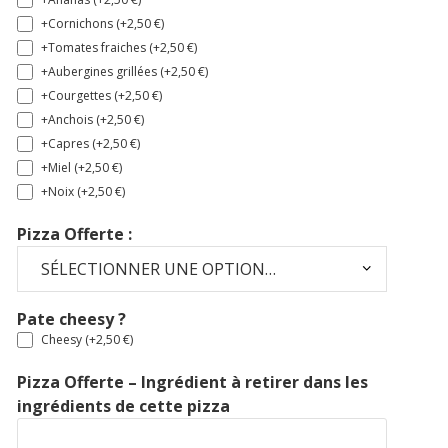
+Cornichons (+
2,50
€
)
+Tomates fraiches (+
2,50
€
)
+Aubergines grillées (+
2,50
€
)
+Courgettes (+
2,50
€
)
+Anchois (+
2,50
€
)
+Capres (+
2,50
€
)
+Miel (+
2,50
€
)
+Noix (+
2,50
€
)
Pizza Offerte :
Pate cheesy ?
Cheesy (+
2,50
€
)
Pizza Offerte – Ingrédient à retirer dans les
ingrédients de cette pizza