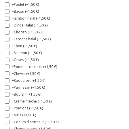
+Poulet (+
1,50
€
)
+Bacon (+
1,50
€
)
+Jambon halal (+
1,50
€
)
+Dinde Halal (+
1,50
€
)
+Chorizo (+
1,50
€
)
+Lardons halal (+
1,50
€
)
+Thon (+
1,50
€
)
+Saumon (+
1,50
€
)
+Olives (+
1,50
€
)
+Pommes de terre (+
1,50
€
)
+Chèvre (+
1,50
€
)
+Roquefort (+
1,50
€
)
+Parmesan (+
1,50
€
)
+Boursin (+
1,50
€
)
+Crème fraîche (+
1,50
€
)
+Poivrons (+
1,50
€
)
+Maïs (+
1,50
€
)
+Coeurs d’artichaut (+
1,50
€
)
+Champignons (+
1,50
€
)