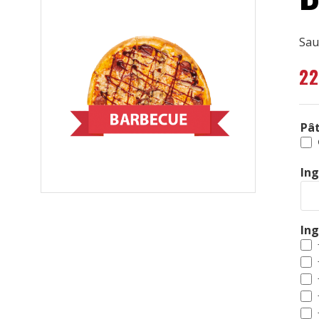
Sau
2
Pât
Ing
In