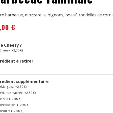
ce barbecue, mozzarella, oignons, boeuf, rondelles de corn
2,00
€
e Cheesy ?
Cheesy (+
2,50
€
)
rédient à retirer
grédient supplémentaire
+Merguez (+
2,50
€
)
+Viande Hachée (+
2,50
€
)
+Oeuf (+
2,50
€
)
+Pepperoni (+
2,50
€
)
+Poulet (+
2,50
€
)