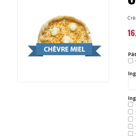
Crè
16
Pât
Ing
In