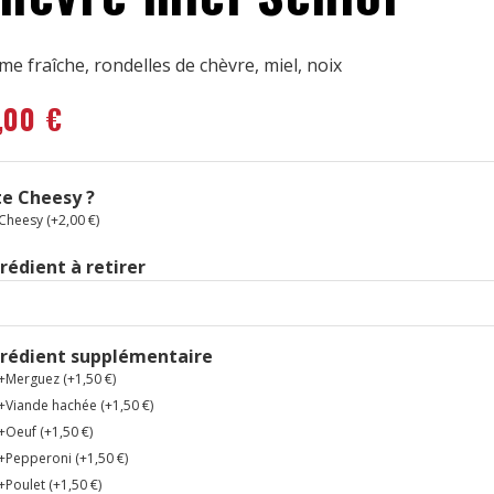
me fraîche, rondelles de chèvre, miel, noix
,00
€
e Cheesy ?
Cheesy (+
2,00
€
)
rédient à retirer
grédient supplémentaire
+Merguez (+
1,50
€
)
+Viande hachée (+
1,50
€
)
+Oeuf (+
1,50
€
)
+Pepperoni (+
1,50
€
)
+Poulet (+
1,50
€
)