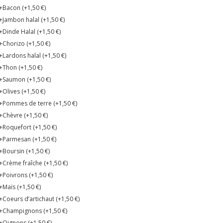
+Bacon (+
1,50
€
)
+Jambon halal (+
1,50
€
)
+Dinde Halal (+
1,50
€
)
+Chorizo (+
1,50
€
)
+Lardons halal (+
1,50
€
)
+Thon (+
1,50
€
)
+Saumon (+
1,50
€
)
+Olives (+
1,50
€
)
+Pommes de terre (+
1,50
€
)
+Chèvre (+
1,50
€
)
+Roquefort (+
1,50
€
)
+Parmesan (+
1,50
€
)
+Boursin (+
1,50
€
)
+Crème fraîche (+
1,50
€
)
+Poivrons (+
1,50
€
)
+Maïs (+
1,50
€
)
+Coeurs d’artichaut (+
1,50
€
)
+Champignons (+
1,50
€
)
+Oignons (+
1,50
€
)