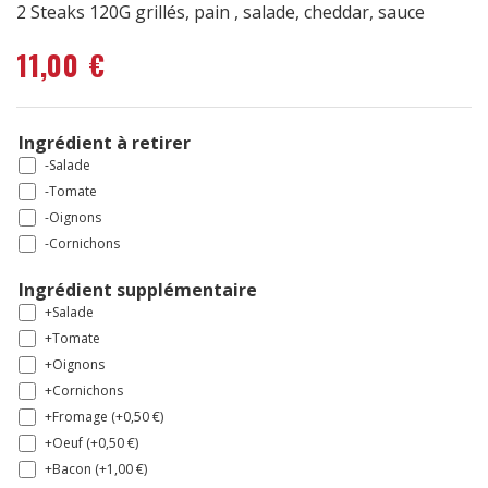
2 Steaks 120G grillés, pain , salade, cheddar, sauce
11,00
€
Ingrédient à retirer
-Salade
-Tomate
-Oignons
-Cornichons
Ingrédient supplémentaire
+Salade
+Tomate
+Oignons
+Cornichons
+Fromage (+
0,50
€
)
+Oeuf (+
0,50
€
)
+Bacon (+
1,00
€
)