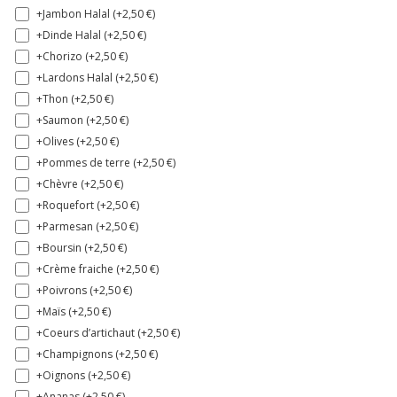
+Jambon Halal (+
2,50
€
)
+Dinde Halal (+
2,50
€
)
+Chorizo (+
2,50
€
)
+Lardons Halal (+
2,50
€
)
+Thon (+
2,50
€
)
+Saumon (+
2,50
€
)
+Olives (+
2,50
€
)
+Pommes de terre (+
2,50
€
)
+Chèvre (+
2,50
€
)
+Roquefort (+
2,50
€
)
+Parmesan (+
2,50
€
)
+Boursin (+
2,50
€
)
+Crème fraiche (+
2,50
€
)
+Poivrons (+
2,50
€
)
+Maïs (+
2,50
€
)
+Coeurs d’artichaut (+
2,50
€
)
+Champignons (+
2,50
€
)
+Oignons (+
2,50
€
)
+Ananas (+
2,50
€
)