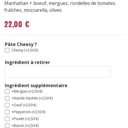
Manhattan + boeuf, merguez, rondelles de tomates
fraîches, mozzarella, olives
22,00
€
Pâte Cheesy ?
Cheesy (+
2,50
€
)
Ingrédient à retirer
Ingrédient supplémentaire
+Merguez (+
2,50
€
)
+Viande Hachée (+
2,50
€
)
+Oeuf (+
2,50
€
)
+Pepperoni (+
2,50
€
)
+Poulet (+
2,50
€
)
+Bacon (+
2,50
€
)