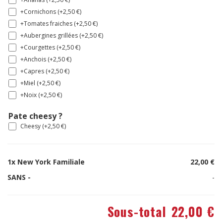
+Cornichons (+
2,50
€
)
+Tomates fraiches (+
2,50
€
)
+Aubergines grillées (+
2,50
€
)
+Courgettes (+
2,50
€
)
+Anchois (+
2,50
€
)
+Capres (+
2,50
€
)
+Miel (+
2,50
€
)
+Noix (+
2,50
€
)
Pate cheesy ?
Cheesy (+
2,50
€
)
1x
New York Familiale
22,00 €
SANS -
-
Sous-total
22,00 €