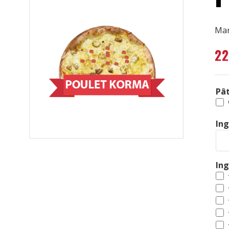
Man
2
Pât
Ing
In