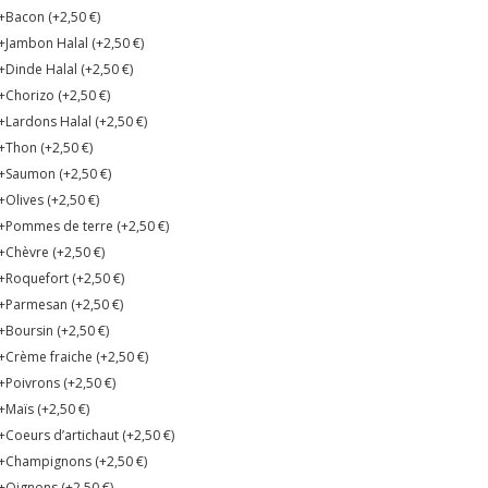
+Bacon (+
2,50
€
)
+Jambon Halal (+
2,50
€
)
+Dinde Halal (+
2,50
€
)
+Chorizo (+
2,50
€
)
+Lardons Halal (+
2,50
€
)
+Thon (+
2,50
€
)
+Saumon (+
2,50
€
)
+Olives (+
2,50
€
)
+Pommes de terre (+
2,50
€
)
+Chèvre (+
2,50
€
)
+Roquefort (+
2,50
€
)
+Parmesan (+
2,50
€
)
+Boursin (+
2,50
€
)
+Crème fraiche (+
2,50
€
)
+Poivrons (+
2,50
€
)
+Maïs (+
2,50
€
)
+Coeurs d’artichaut (+
2,50
€
)
+Champignons (+
2,50
€
)
+Oignons (+
2,50
€
)