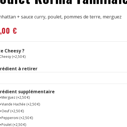
hattan + sauce curry, poulet, pommes de terre, merguez
2,00
€
e Cheesy ?
Cheesy (+
2,50
€
)
rédient à retirer
grédient supplémentaire
+Merguez (+
2,50
€
)
+Viande Hachée (+
2,50
€
)
+Oeuf (+
2,50
€
)
+Pepperoni (+
2,50
€
)
+Poulet (+
2,50
€
)