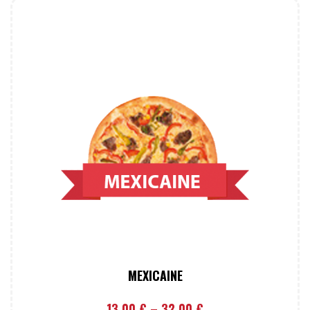
MEXICAINE
13,00
€
–
32,00
€