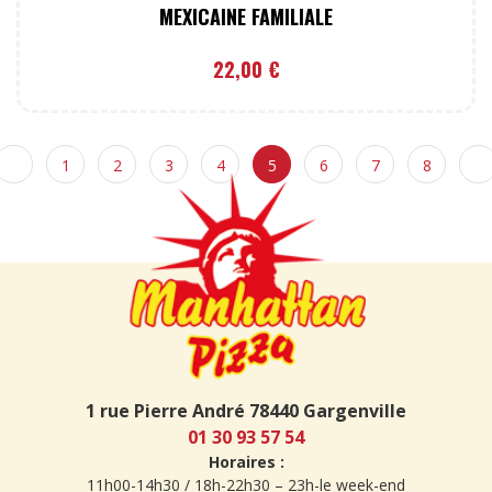
MEXICAINE FAMILIALE
22,00
€
1
2
3
4
5
6
7
8
1 rue Pierre André 78440 Gargenville
01 30 93 57 54
Horaires :
11h00-14h30 / 18h-22h30 – 23h-le week-end